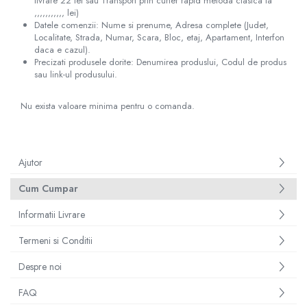
livrare 22 lei sau Transport prin curier rapid metoda clasica la
,,,,,,,,,,, lei)
Datele comenzii: Nume si prenume, Adresa complete (Judet,
Localitate, Strada, Numar, Scara, Bloc, etaj, Apartament, Interfon
daca e cazul).
Precizati produsele dorite: Denumirea produslui, Codul de produs
sau link-ul produsului.
Nu exista valoare minima pentru o comanda.
Ajutor
Cum Cumpar
Informatii Livrare
Termeni si Conditii
Despre noi
FAQ