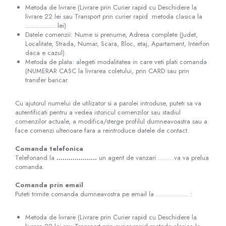
Metoda de livrare (Livrare prin Curier rapid cu Deschidere la
livrare 22 lei sau Transport prin curier rapid metoda clasica la
............... lei)
Datele comenzii: Nume si prenume, Adresa complete (Judet,
Localitate, Strada, Numar, Scara, Bloc, etaj, Apartament, Interfon
daca e cazul).
Metoda de plata: alegeti modalitatea in care veti plati comanda
(NUMERAR CASC la livrarea coletului, prin CARD sau prin
transfer bancar.
Cu ajutorul numelui de utilizator si a parolei introduse, puteti sa va
autentificati pentru a vedea istoricul comenzilor sau stadiul
comenzilor actuale, a modifica/sterge profilul dumneavoastra sau a
face comenzi ulterioare fara a reintroduce datele de contact.
Comanda telefonica
Telefonand la
....................
un agent de vanzari ........va va prelua
comanda.
Comanda prin email
Puteti trimite comanda dumneavostra pe email la ................ :
Metoda de livrare (Livrare prin Curier rapid cu Deschidere la