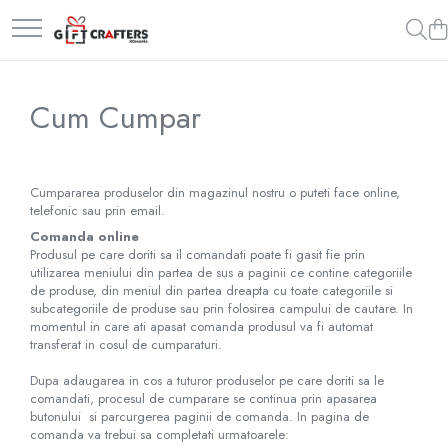
Nunta
Botez
Cadouri personalizate
Invitatii plexy transparent
Casute bani
Lampa veghe
Cum Cumpar
Meniuri nunta
Invitatii botez
Pusculite personalizate
Panouri intampinare
Puzzle personalizat
Plicuri de bani DL
Rame personalizate
Cumpararea produselor din magazinul nostru o puteti face online,
telefonic sau prin email.
Plicuri de bani place card
Comanda online
Produsul pe care doriti sa il comandati poate fi gasit fie prin
utilizarea meniului din partea de sus a paginii ce contine categoriile
de produse, din meniul din partea dreapta cu toate categoriile si
subcategoriile de produse sau prin folosirea campului de cautare. In
momentul in care ati apasat comanda produsul va fi automat
transferat in cosul de cumparaturi.
Dupa adaugarea in cos a tuturor produselor pe care doriti sa le
comandati, procesul de cumparare se continua prin apasarea
butonului si parcurgerea paginii de comanda. In pagina de
comanda va trebui sa completati urmatoarele: