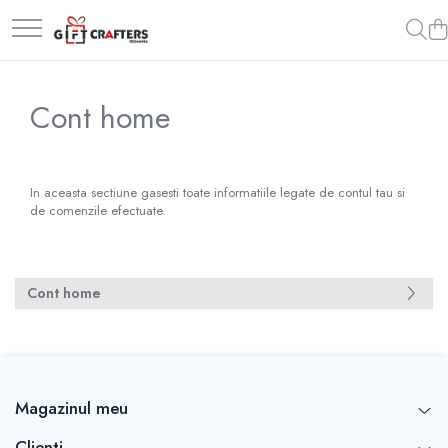
Nunta
Botez
Cadouri personalizate
Invitatii plexy transparent
Casute bani
Lampa veghe
Cont home
Meniuri nunta
Invitatii botez
Pusculite personalizate
Panouri intampinare
Puzzle personalizat
Plicuri de bani DL
Rame personalizate
In aceasta sectiune gasesti toate informatiile legate de contul tau si
de comenzile efectuate.
Plicuri de bani place card
Cont home
Magazinul meu
Clienti