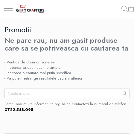
Nunta
Botez
Cadouri personalizate
Promotii
Invitatii plexy transparent
Casute bani
Lampa veghe
Ne pare rau, nu am gasit produse
Meniuri nunta
Invitatii botez
Pusculite personalizate
care sa se potriveasca cu cautarea ta
Panouri intampinare
Puzzle personalizat
Plicuri de bani DL
Rame personalizate
- Verifica de doua ori scrierea
Plicuri de bani place card
- Incearca sa cauti cuvinte simple
- Incearca o cautare mai putin specifica
- Va puteti restrange rezultatele cautarii ulterior
Pentru mai multe informatii te rog sa ne contactezi la numarul de telefon
0722.548.095